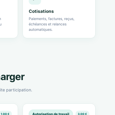
Cotisations
n
Paiements, factures, reçus,
u
échéances et relances
automatiques.
harger
te participation.
Autorisation de travail
1,00 €
3,00 €