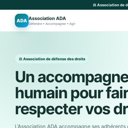
⚖️ Association de 
Association ADA
ADA
Défendre • Accompagner • Agir
⚖️ Association de défense des droits
Un accompagn
humain pour fai
respecter vos dr
L’Association ADA accompagne ses adhérents 