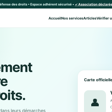
défense des droits • Espace adhérent sécurisé •
✓ Association déclarée 
Accueil
Nos services
Articles
Vérifier 
ement
re
Carte officiel
oits.
👤
A
C
dans leurs démarches