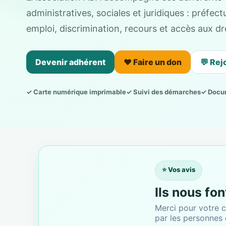
administratives, sociales et juridiques : préfe
emploi, discrimination, recours et accès aux dro
Devenir adhérent
❤️ Faire un don
💬 Rej
✓ Carte numérique imprimable
✓ Suivi des démarches
✓ Docu
⭐ Vos avis
Ils nous fo
Merci pour votre c
par les personnes