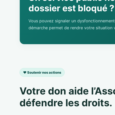
dossier est bloqué ?
Vous pouvez signaler un dysfonctionnement 
démarche permet de rendre votre situation v
❤️ Soutenir nos actions
Votre don aide l’As
défendre les droits.