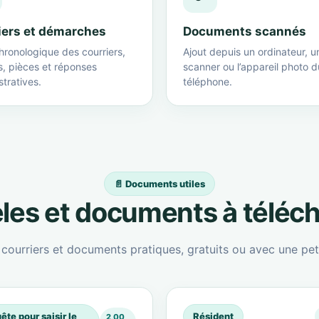
iers et démarches
Documents scannés
hronologique des courriers,
Ajout depuis un ordinateur, u
s, pièces et réponses
scanner ou l’appareil photo d
tratives.
téléphone.
📄 Documents utiles
es et documents à téléc
ourriers et documents pratiques, gratuits ou avec une peti
ête pour saisir le
Résident
2,00