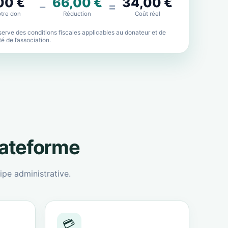
00 €
66,00 €
34,00 €
−
=
tre don
Réduction
Coût réel
erve des conditions fiscales applicables au donateur et de
lité de l’association.
lateforme
ipe administrative.
💳