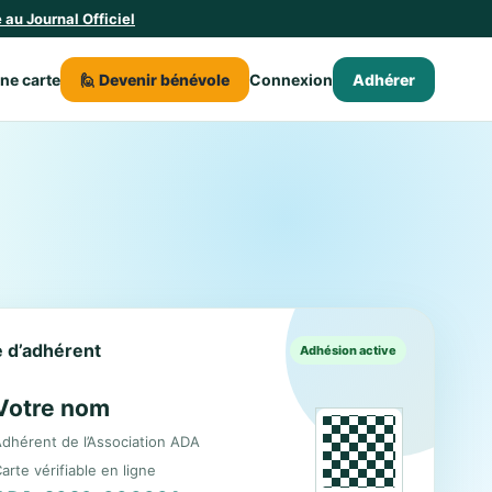
au Journal Officiel
une carte
🙋 Devenir bénévole
Connexion
Adhérer
le d’adhérent
Adhésion active
Votre nom
dhérent de l’Association ADA
arte vérifiable en ligne