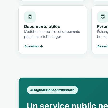
📄
💬
Documents utiles
Foru
Modèles de courriers et documents
Échang
pratiques à télécharger.
la com
Accéder →
Accéd
📣 Signalement administratif
Un service public n