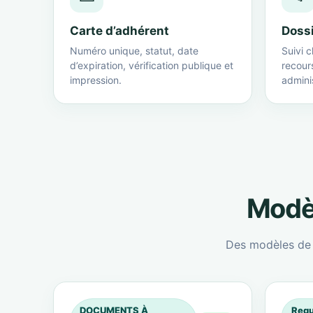
Carte d’adhérent
Doss
Numéro unique, statut, date
Suivi c
d’expiration, vérification publique et
recour
impression.
adminis
Modèl
Des modèles de c
DOCUMENTS À
Requ