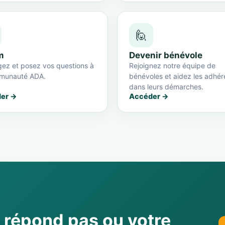
🙋
m
Devenir bénévole
ez et posez vos questions à
Rejoignez notre équipe de
munauté ADA.
bénévoles et aidez les adhér
dans leurs démarches.
er →
Accéder →
e répond pas ou votre