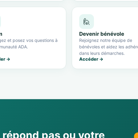
🙋
m
Devenir bénévole
ez et posez vos questions à
Rejoignez notre équipe de
munauté ADA.
bénévoles et aidez les adhér
dans leurs démarches.
er →
Accéder →
e répond pas ou votre