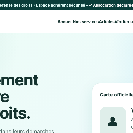
défense des droits • Espace adhérent sécurisé •
✓ Association déclarée 
Accueil
Nos services
Articles
Vérifier 
ement
re
Carte officiel
oits.
👤
A
C
dans leurs démarches