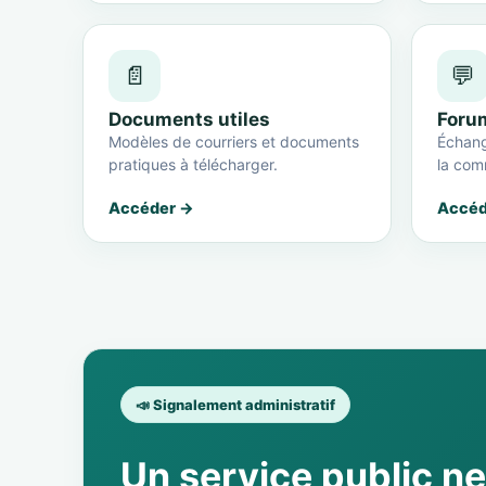
📄
💬
Documents utiles
Foru
Modèles de courriers et documents
Échang
pratiques à télécharger.
la com
Accéder →
Accéd
📣 Signalement administratif
Un service public n