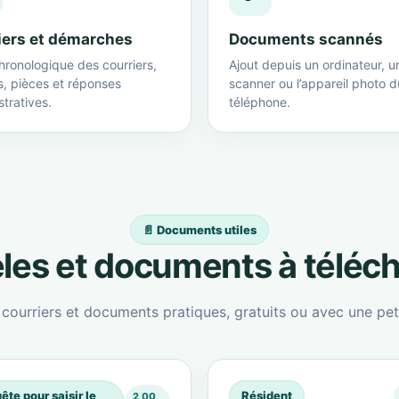
iers et démarches
Documents scannés
hronologique des courriers,
Ajout depuis un ordinateur, u
s, pièces et réponses
scanner ou l’appareil photo d
tratives.
téléphone.
📄 Documents utiles
es et documents à téléc
ourriers et documents pratiques, gratuits ou avec une peti
ête pour saisir le
Résident
2,00