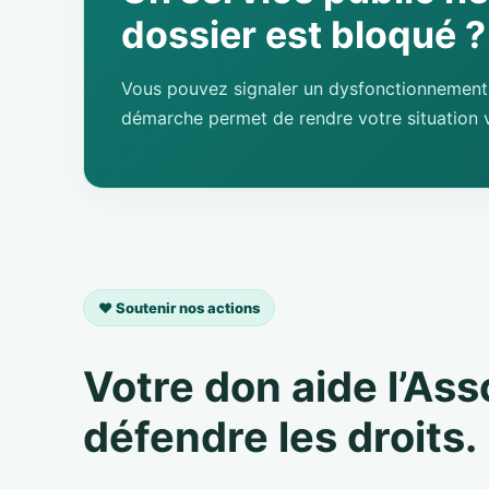
dossier est bloqué ?
Vous pouvez signaler un dysfonctionnement 
démarche permet de rendre votre situation v
❤️ Soutenir nos actions
Votre don aide l’As
défendre les droits.