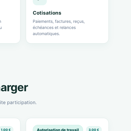
Cotisations
n
Paiements, factures, reçus,
u
échéances et relances
automatiques.
harger
te participation.
Autorisation de travail
1,00 €
3,00 €