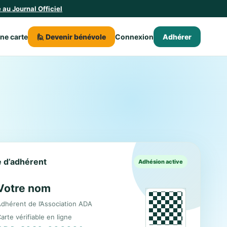
au Journal Officiel
une carte
🙋 Devenir bénévole
Connexion
Adhérer
le d’adhérent
Adhésion active
Votre nom
dhérent de l’Association ADA
arte vérifiable en ligne