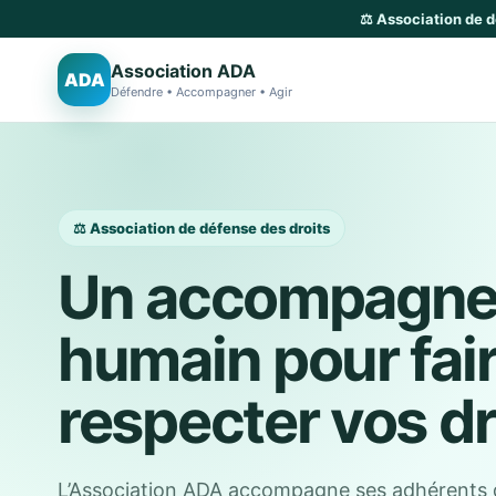
⚖️ Association de 
Association ADA
ADA
Défendre • Accompagner • Agir
⚖️ Association de défense des droits
Un accompagn
humain pour fai
respecter vos dr
L’Association ADA accompagne ses adhérents 