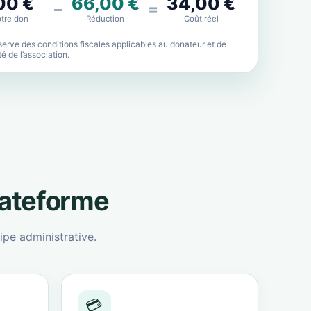
00 €
66,00 €
34,00 €
−
=
tre don
Réduction
Coût réel
erve des conditions fiscales applicables au donateur et de
lité de l’association.
lateforme
ipe administrative.
💳