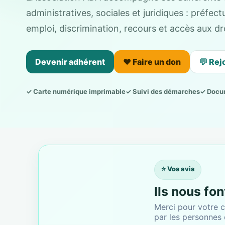
administratives, sociales et juridiques : préfe
emploi, discrimination, recours et accès aux dro
Devenir adhérent
❤️ Faire un don
💬 Rej
✓ Carte numérique imprimable
✓ Suivi des démarches
✓ Docu
⭐ Vos avis
Ils nous fo
Merci pour votre c
par les personnes