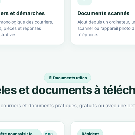
iers et démarches
Documents scannés
hronologique des courriers,
Ajout depuis un ordinateur, u
s, pièces et réponses
scanner ou l’appareil photo d
tratives.
téléphone.
📄 Documents utiles
es et documents à téléc
ourriers et documents pratiques, gratuits ou avec une peti
ête pour saisir le
Résident
2,00