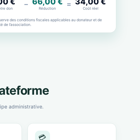
00 €
66,00 €
34,00 €
−
=
tre don
Réduction
Coût réel
erve des conditions fiscales applicables au donateur et de
lité de l’association.
lateforme
ipe administrative.
💳