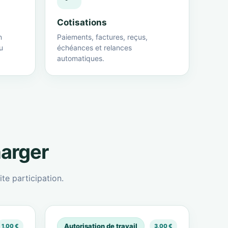
Cotisations
n
Paiements, factures, reçus,
u
échéances et relances
automatiques.
harger
te participation.
Autorisation de travail
1,00 €
3,00 €