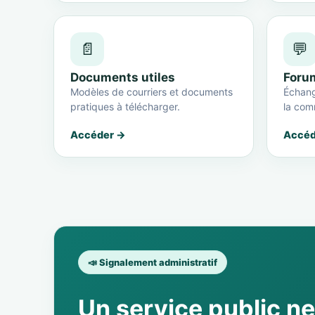
📄
💬
Documents utiles
Foru
Modèles de courriers et documents
Échang
pratiques à télécharger.
la com
Accéder →
Accéd
📣 Signalement administratif
Un service public n