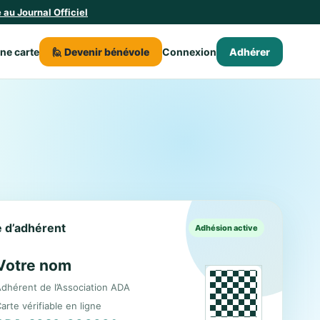
au Journal Officiel
une carte
🙋 Devenir bénévole
Connexion
Adhérer
le d’adhérent
Adhésion active
Votre nom
dhérent de l’Association ADA
arte vérifiable en ligne