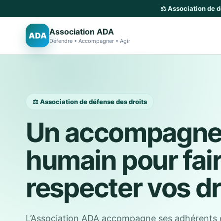
⚖️ Association de 
Association ADA
ADA
Défendre • Accompagner • Agir
⚖️ Association de défense des droits
Un accompagn
humain pour fai
respecter vos dr
L’Association ADA accompagne ses adhérents 