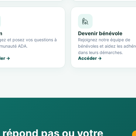
🙋
m
Devenir bénévole
ez et posez vos questions à
Rejoignez notre équipe de
munauté ADA.
bénévoles et aidez les adhér
dans leurs démarches.
er →
Accéder →
e répond pas ou votre