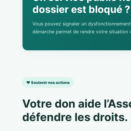
dossier est bloqué ?
Vous pouvez signaler un dysfonctionnement 
démarche permet de rendre votre situation v
❤️ Soutenir nos actions
Votre don aide l’As
défendre les droits.