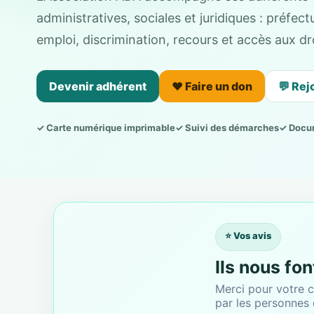
administratives, sociales et juridiques : préfe
emploi, discrimination, recours et accès aux dro
Devenir adhérent
❤️ Faire un don
💬 Rej
✓ Carte numérique imprimable
✓ Suivi des démarches
✓ Docu
⭐ Vos avis
Ils nous fo
Merci pour votre c
par les personnes