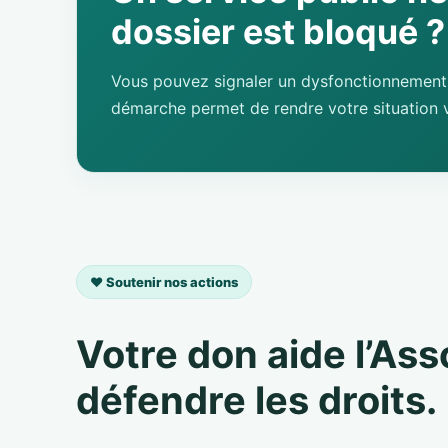
dossier est bloqué ?
Vous pouvez signaler un dysfonctionnement 
démarche permet de rendre votre situation v
❤️ Soutenir nos actions
Votre don aide l’As
défendre les droits.