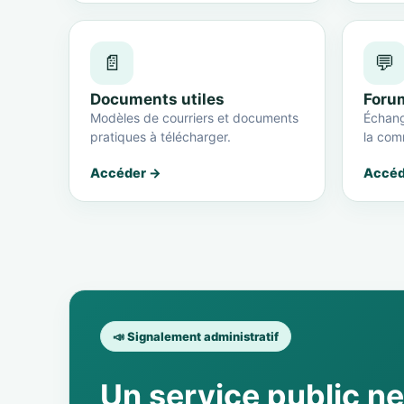
📄
💬
Documents utiles
Foru
Modèles de courriers et documents
Échang
pratiques à télécharger.
la com
Accéder →
Accéd
📣 Signalement administratif
Un service public n