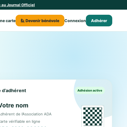
au Journal Officiel
une carte
🙋 Devenir bénévole
Connexion
Adhérer
le d’adhérent
Adhésion active
Votre nom
dhérent de l’Association ADA
arte vérifiable en ligne