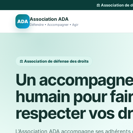
⚖️ Association de 
Association ADA
ADA
Défendre • Accompagner • Agir
⚖️ Association de défense des droits
Un accompagn
humain pour fai
respecter vos dr
L’Association ADA accompagne ses adhérents 