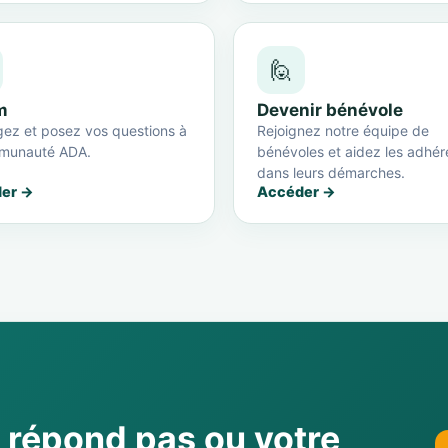
🙋
m
Devenir bénévole
ez et posez vos questions à
Rejoignez notre équipe de
munauté ADA.
bénévoles et aidez les adhér
dans leurs démarches.
er →
Accéder →
e répond pas ou votre