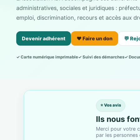
administratives, sociales et juridiques : préfe
emploi, discrimination, recours et accès aux dro
Devenir adhérent
❤️ Faire un don
💬 Rej
✓ Carte numérique imprimable
✓ Suivi des démarches
✓ Docu
⭐ Vos avis
Ils nous fo
Merci pour votre c
par les personnes