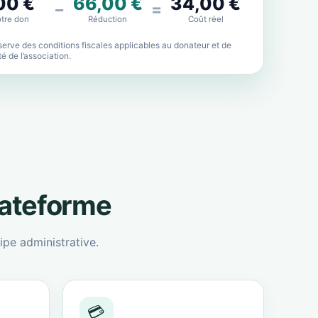
00 €
66,00 €
34,00 €
−
=
tre don
Réduction
Coût réel
erve des conditions fiscales applicables au donateur et de
lité de l’association.
lateforme
ipe administrative.
💳