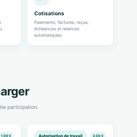
Cotisations
n
Paiements, factures, reçus,
u
échéances et relances
automatiques.
harger
te participation.
Autorisation de travail
1,00 €
3,00 €