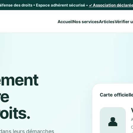
défense des droits • Espace adhérent sécurisé •
✓ Association déclarée 
Accueil
Nos services
Articles
Vérifier 
ement
re
Carte officiel
oits.
👤
A
C
dans leurs démarches