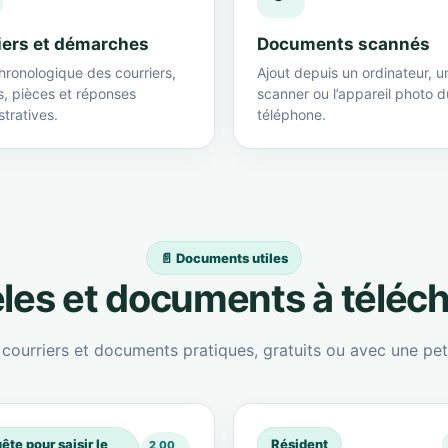
iers et démarches
Documents scannés
hronologique des courriers,
Ajout depuis un ordinateur, u
s, pièces et réponses
scanner ou l’appareil photo d
tratives.
téléphone.
📄 Documents utiles
es et documents à téléc
ourriers et documents pratiques, gratuits ou avec une peti
ête pour saisir le
Résident
2,00