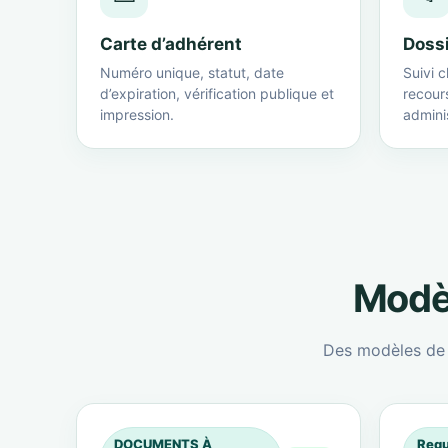
Carte d’adhérent
Doss
Numéro unique, statut, date
Suivi c
d’expiration, vérification publique et
recour
impression.
adminis
Modèl
Des modèles de c
DOCUMENTS À
Requ