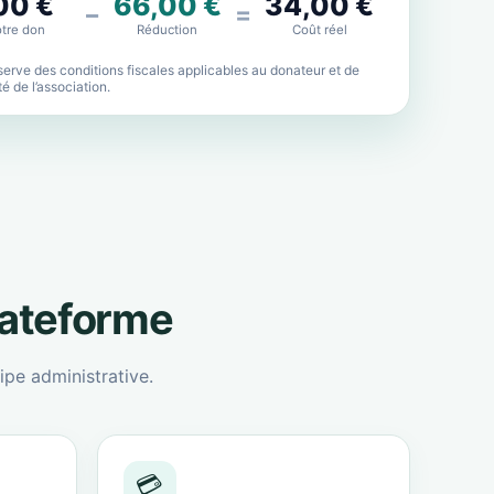
00 €
66,00 €
34,00 €
−
=
tre don
Réduction
Coût réel
erve des conditions fiscales applicables au donateur et de
lité de l’association.
lateforme
ipe administrative.
💳