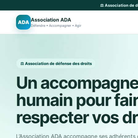
⚖️ Association de 
Association ADA
ADA
Défendre • Accompagner • Agir
⚖️ Association de défense des droits
Un accompagn
humain pour fai
respecter vos dr
L’Association ADA accompagne ses adhérents 