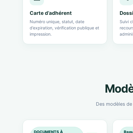
Carte d’adhérent
Doss
Numéro unique, statut, date
Suivi c
d’expiration, vérification publique et
recour
impression.
adminis
Modèl
Des modèles de c
DOCUMENTS À
Requ