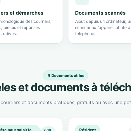
iers et démarches
Documents scannés
hronologique des courriers,
Ajout depuis un ordinateur, u
s, pièces et réponses
scanner ou l’appareil photo d
tratives.
téléphone.
📄 Documents utiles
es et documents à téléc
ourriers et documents pratiques, gratuits ou avec une peti
ête pour saisir le
Résident
2,00