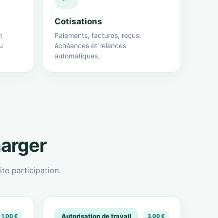
Cotisations
n
Paiements, factures, reçus,
u
échéances et relances
automatiques.
harger
te participation.
Autorisation de travail
1,00 €
3,00 €