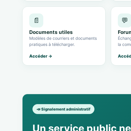
📄
💬
Documents utiles
Foru
Modèles de courriers et documents
Échang
pratiques à télécharger.
la com
Accéder →
Accéd
📣 Signalement administratif
Un service public n