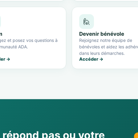
🙋
m
Devenir bénévole
ez et posez vos questions à
Rejoignez notre équipe de
munauté ADA.
bénévoles et aidez les adhér
dans leurs démarches.
er →
Accéder →
e répond pas ou votre