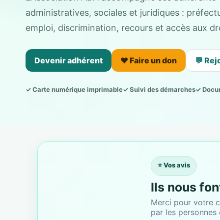
administratives, sociales et juridiques : préfe
emploi, discrimination, recours et accès aux dro
Devenir adhérent
❤️ Faire un don
💬 Rej
✓ Carte numérique imprimable
✓ Suivi des démarches
✓ Docu
⭐ Vos avis
Ils nous fo
Merci pour votre c
par les personnes