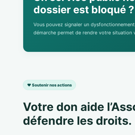
dossier est bloqué ?
Vous pouvez signaler un dysfonctionnement 
démarche permet de rendre votre situation v
❤️ Soutenir nos actions
Votre don aide l’As
défendre les droits.