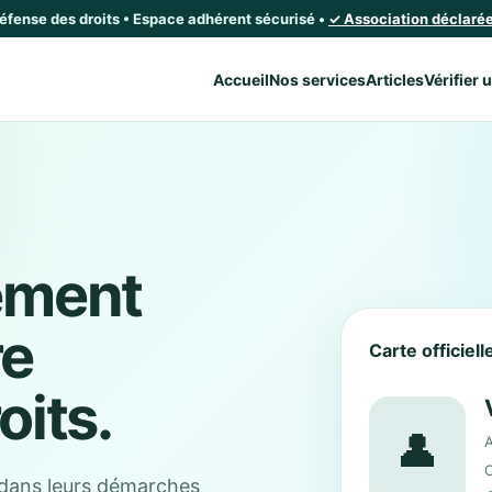
défense des droits • Espace adhérent sécurisé •
✓ Association déclarée 
Accueil
Nos services
Articles
Vérifier 
ement
re
Carte officiel
oits.
👤
A
C
dans leurs démarches