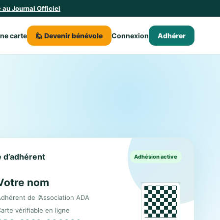
au Journal Officiel
une carte
🙋 Devenir bénévole
Connexion
Adhérer
le d’adhérent
Adhésion active
Votre nom
dhérent de l’Association ADA
arte vérifiable en ligne