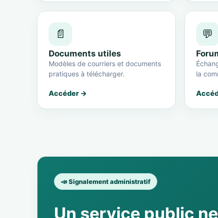
📄
💬
Documents utiles
Foru
Modèles de courriers et documents
Échang
pratiques à télécharger.
la com
Accéder →
Accéd
📣 Signalement administratif
Un service public n