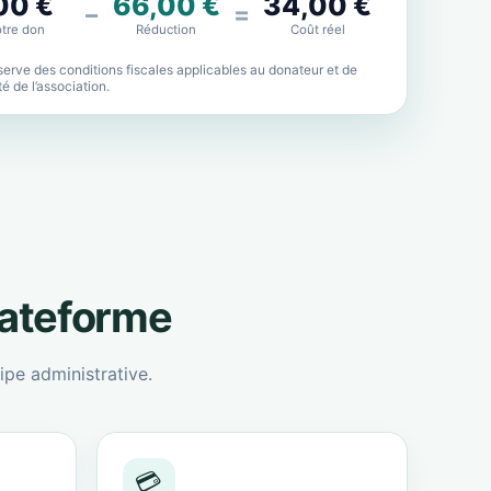
00 €
66,00 €
34,00 €
−
=
tre don
Réduction
Coût réel
erve des conditions fiscales applicables au donateur et de
lité de l’association.
lateforme
ipe administrative.
💳