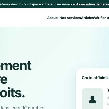
défense des droits • Espace adhérent sécurisé •
✓ Association déclarée 
Accueil
Nos services
Articles
Vérifier 
ement
re
Carte officiel
oits.
👤
A
C
dans leurs démarches