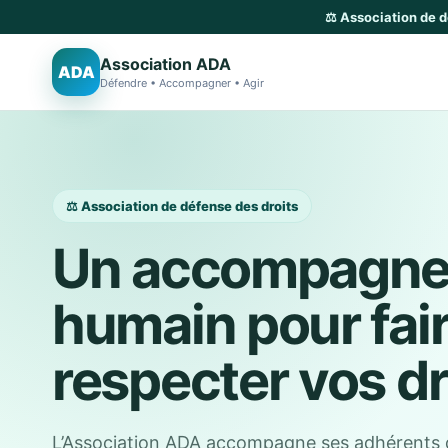
⚖️ Association de 
Association ADA
ADA
Défendre • Accompagner • Agir
⚖️ Association de défense des droits
Un accompagn
humain pour fai
respecter vos dr
L’Association ADA accompagne ses adhérents 