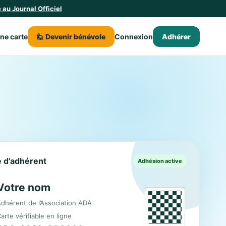
au Journal Officiel
une carte
🙋 Devenir bénévole
Connexion
Adhérer
le d’adhérent
Adhésion active
Votre nom
dhérent de l’Association ADA
arte vérifiable en ligne