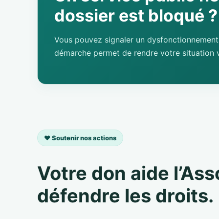
dossier est bloqué ?
Vous pouvez signaler un dysfonctionnement 
démarche permet de rendre votre situation v
❤️ Soutenir nos actions
Votre don aide l’As
défendre les droits.