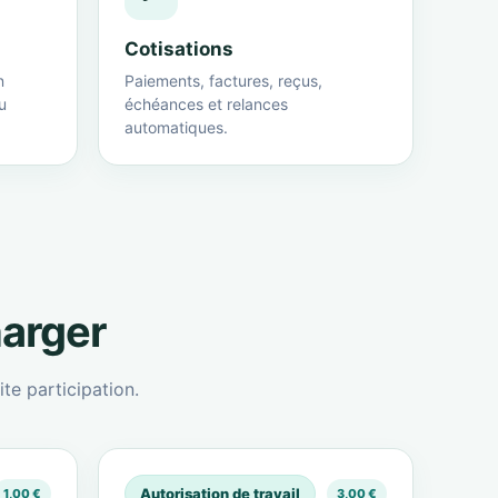
Cotisations
n
Paiements, factures, reçus,
u
échéances et relances
automatiques.
harger
te participation.
Autorisation de travail
1,00 €
3,00 €