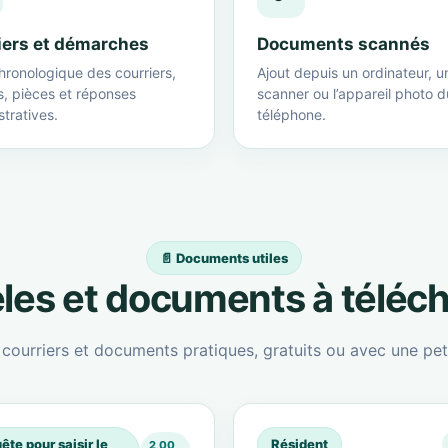
iers et démarches
Documents scannés
hronologique des courriers,
Ajout depuis un ordinateur, u
s, pièces et réponses
scanner ou l’appareil photo d
tratives.
téléphone.
📄 Documents utiles
es et documents à téléc
ourriers et documents pratiques, gratuits ou avec une peti
ête pour saisir le
Résident
2,00