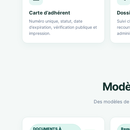
Carte d’adhérent
Doss
Numéro unique, statut, date
Suivi c
d’expiration, vérification publique et
recour
impression.
adminis
Modèl
Des modèles de c
DOCUMENTS À
Requ