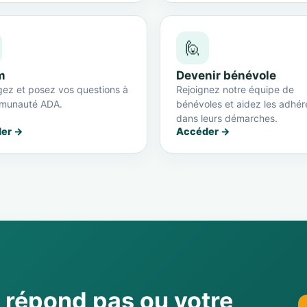
🙋
m
Devenir bénévole
ez et posez vos questions à
Rejoignez notre équipe de
munauté ADA.
bénévoles et aidez les adhér
dans leurs démarches.
er →
Accéder →
e répond pas ou votre