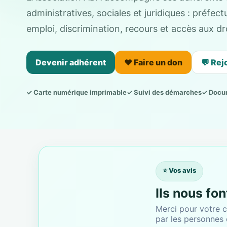
administratives, sociales et juridiques : préfe
emploi, discrimination, recours et accès aux dro
Devenir adhérent
❤️ Faire un don
💬 Rej
✓ Carte numérique imprimable
✓ Suivi des démarches
✓ Docu
⭐ Vos avis
Ils nous fo
Merci pour votre c
par les personnes