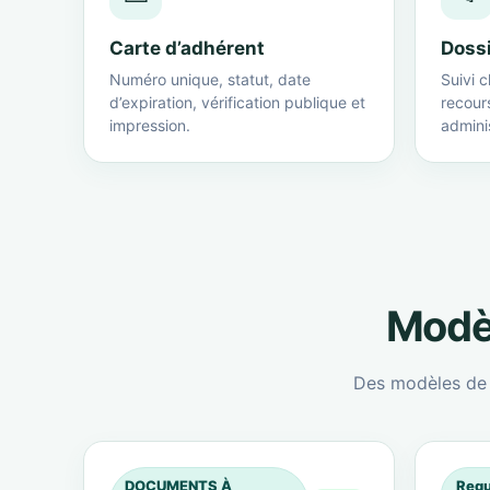
Carte d’adhérent
Doss
Numéro unique, statut, date
Suivi c
d’expiration, vérification publique et
recour
impression.
adminis
Modèl
Des modèles de c
DOCUMENTS À
Requ