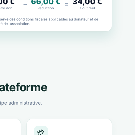
00 €
66,00 €
34,00 €
−
=
tre don
Réduction
Coût réel
erve des conditions fiscales applicables au donateur et de
lité de l’association.
lateforme
ipe administrative.
💳