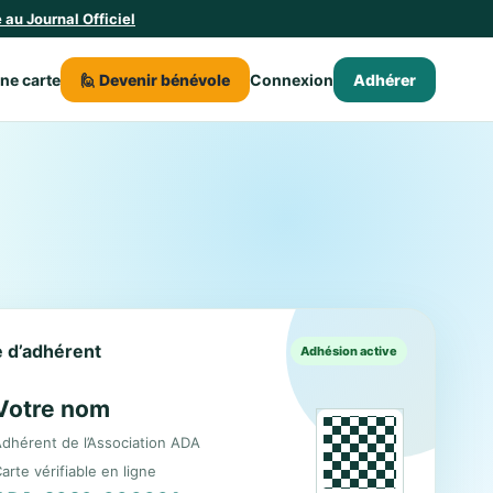
au Journal Officiel
une carte
🙋 Devenir bénévole
Connexion
Adhérer
le d’adhérent
Adhésion active
Votre nom
dhérent de l’Association ADA
arte vérifiable en ligne