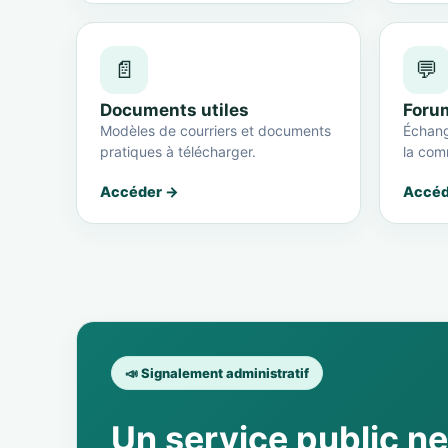
📄
💬
Documents utiles
Foru
Modèles de courriers et documents
Échang
pratiques à télécharger.
la com
Accéder →
Accéd
📣 Signalement administratif
Un service public n