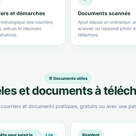
iers et démarches
Documents scannés
hronologique des courriers,
Ajout depuis un ordinateur, u
s, pièces et réponses
scanner ou l’appareil photo d
tratives.
téléphone.
📄 Documents utiles
es et documents à téléc
ourriers et documents pratiques, gratuits ou avec une peti
ête pour saisir le
Résident
2,00