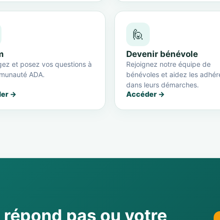
🙋
m
Devenir bénévole
ez et posez vos questions à
Rejoignez notre équipe de
munauté ADA.
bénévoles et aidez les adhér
dans leurs démarches.
er →
Accéder →
e répond pas ou votre