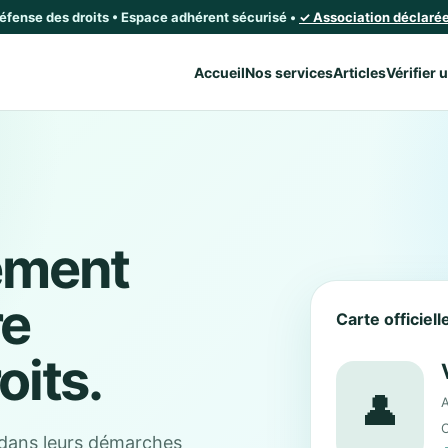
défense des droits • Espace adhérent sécurisé •
✓ Association déclarée 
Accueil
Nos services
Articles
Vérifier 
ement
re
Carte officiel
oits.
👤
A
C
dans leurs démarches