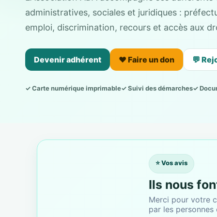
administratives, sociales et juridiques : préfe
emploi, discrimination, recours et accès aux dro
Devenir adhérent
❤️ Faire un don
💬 Rej
✓ Carte numérique imprimable
✓ Suivi des démarches
✓ Docu
⭐ Vos avis
Ils nous fo
Merci pour votre c
par les personnes