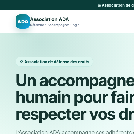
⚖️ Association de 
Association ADA
ADA
Défendre • Accompagner • Agir
⚖️ Association de défense des droits
Un accompagn
humain pour fai
respecter vos dr
L’Association ADA accompagne ses adhérents 