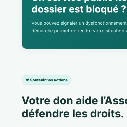
dossier est bloqué ?
Vous pouvez signaler un dysfonctionnement 
démarche permet de rendre votre situation v
❤️ Soutenir nos actions
Votre don aide l’As
défendre les droits.