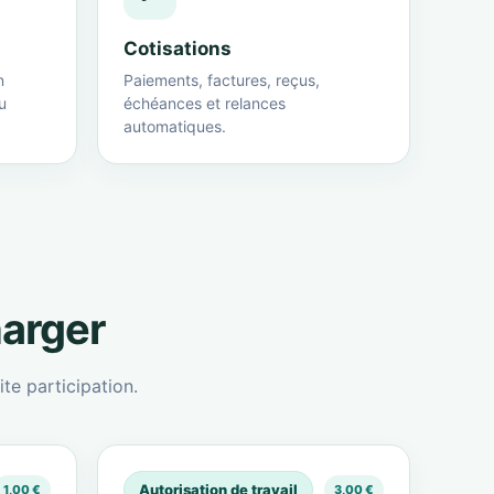
Cotisations
n
Paiements, factures, reçus,
u
échéances et relances
automatiques.
harger
te participation.
Autorisation de travail
1,00 €
3,00 €