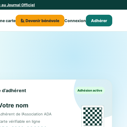
au Journal Officiel
une carte
🙋 Devenir bénévole
Connexion
Adhérer
le d’adhérent
Adhésion active
Votre nom
dhérent de l’Association ADA
arte vérifiable en ligne