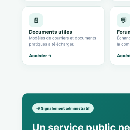
📄
💬
Documents utiles
Foru
Modèles de courriers et documents
Échang
pratiques à télécharger.
la com
Accéder →
Accéd
📣 Signalement administratif
Un service public n