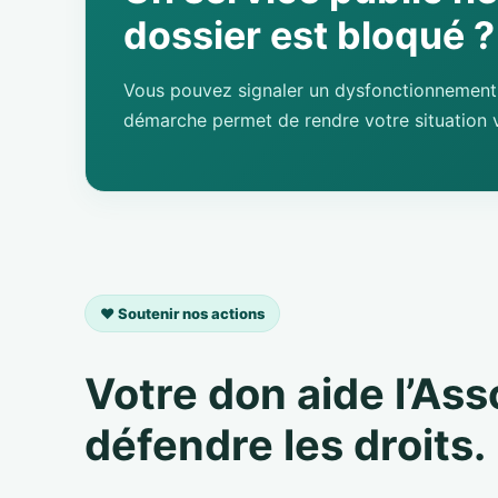
dossier est bloqué ?
Vous pouvez signaler un dysfonctionnement 
démarche permet de rendre votre situation v
❤️ Soutenir nos actions
Votre don aide l’As
défendre les droits.