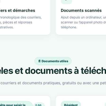
iers et démarches
Documents scannés
hronologique des courriers,
Ajout depuis un ordinateur, u
s, pièces et réponses
scanner ou l’appareil photo d
tratives.
téléphone.
📄 Documents utiles
es et documents à téléc
ourriers et documents pratiques, gratuits ou avec une peti
ête pour saisir le
Résident
2,00