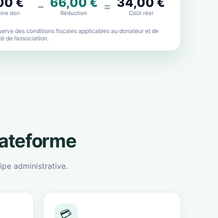
00 €
66,00 €
34,00 €
−
=
tre don
Réduction
Coût réel
erve des conditions fiscales applicables au donateur et de
lité de l’association.
lateforme
ipe administrative.
💳