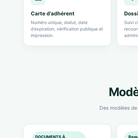
Carte d’adhérent
Doss
Numéro unique, statut, date
Suivi c
d’expiration, vérification publique et
recour
impression.
adminis
Modèl
Des modèles de c
DOCUMENTS À
Requ