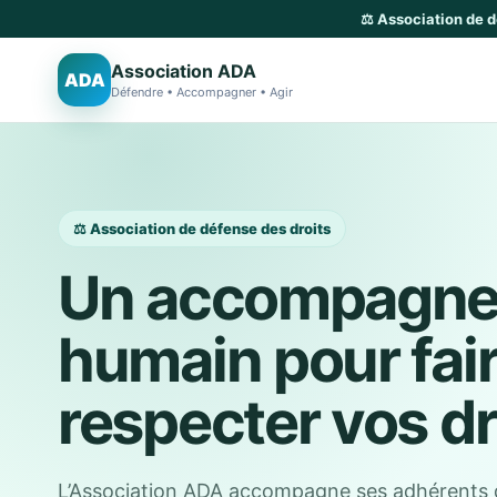
⚖️ Association de 
Association ADA
ADA
Défendre • Accompagner • Agir
⚖️ Association de défense des droits
Un accompagn
humain pour fai
respecter vos dr
L’Association ADA accompagne ses adhérents 