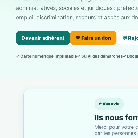
administratives, sociales et juridiques : préfe
emploi, discrimination, recours et accès aux dro
Devenir adhérent
❤️ Faire un don
💬 Rej
✓ Carte numérique imprimable
✓ Suivi des démarches
✓ Docu
⭐ Vos avis
Ils nous fo
Merci pour votre c
par les personnes