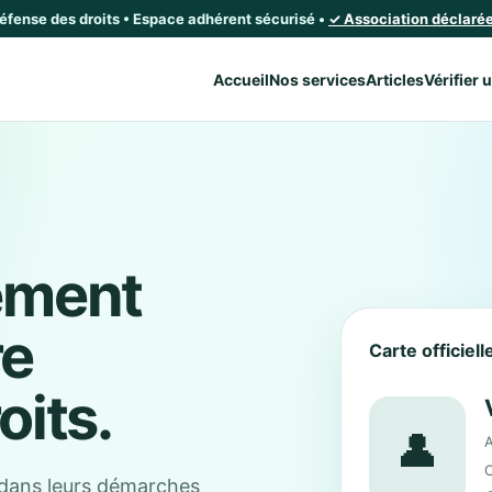
défense des droits • Espace adhérent sécurisé •
✓ Association déclarée 
Accueil
Nos services
Articles
Vérifier 
ement
re
Carte officiel
oits.
👤
A
C
dans leurs démarches