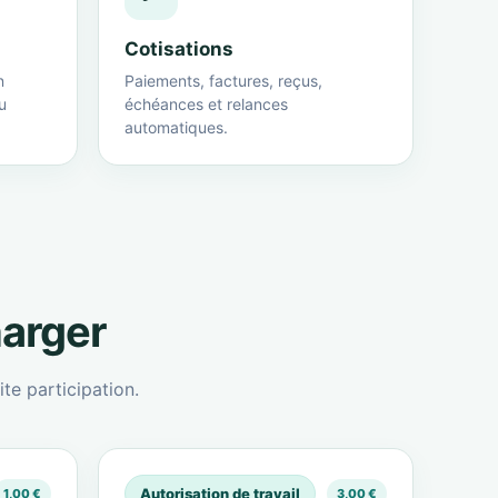
Cotisations
n
Paiements, factures, reçus,
u
échéances et relances
automatiques.
harger
te participation.
Autorisation de travail
1,00 €
3,00 €