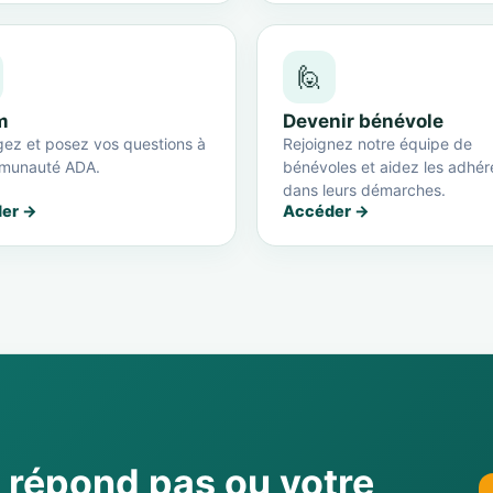
🙋
m
Devenir bénévole
ez et posez vos questions à
Rejoignez notre équipe de
munauté ADA.
bénévoles et aidez les adhér
dans leurs démarches.
er →
Accéder →
e répond pas ou votre