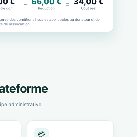
00 €
66,00 €
34,00 €
−
=
tre don
Réduction
Coût réel
erve des conditions fiscales applicables au donateur et de
lité de l’association.
lateforme
ipe administrative.
💳