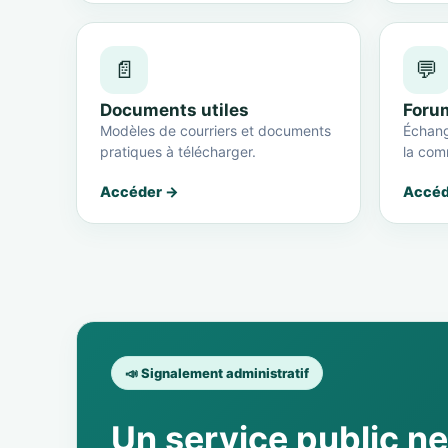
📄
💬
Documents utiles
Foru
Modèles de courriers et documents
Échang
pratiques à télécharger.
la com
Accéder →
Accéd
📣 Signalement administratif
Un service public n