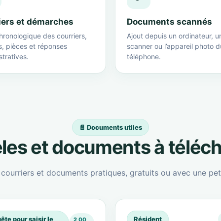
iers et démarches
Documents scannés
hronologique des courriers,
Ajout depuis un ordinateur, u
s, pièces et réponses
scanner ou l’appareil photo d
tratives.
téléphone.
📄 Documents utiles
es et documents à téléc
ourriers et documents pratiques, gratuits ou avec une peti
ête pour saisir le
Résident
2,00