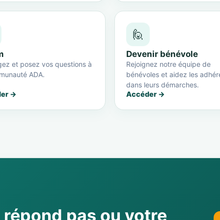
🙋
m
Devenir bénévole
ez et posez vos questions à
Rejoignez notre équipe de
munauté ADA.
bénévoles et aidez les adhér
dans leurs démarches.
er →
Accéder →
e répond pas ou votre