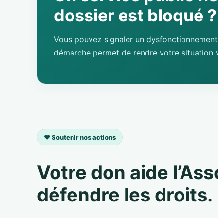
dossier est bloqué ?
Vous pouvez signaler un dysfonctionnement 
démarche permet de rendre votre situation v
❤️ Soutenir nos actions
Votre don aide l’As
défendre les droits.