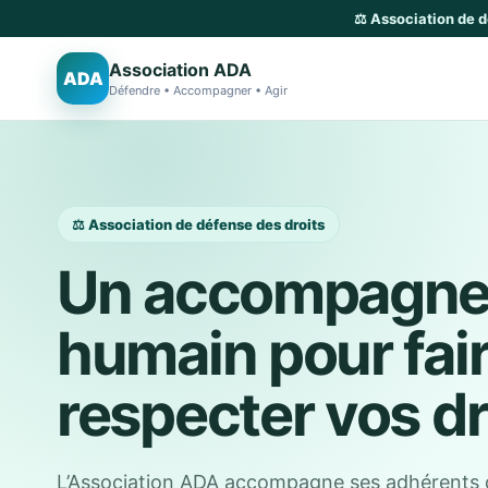
⚖️ Association de 
Association ADA
ADA
Défendre • Accompagner • Agir
⚖️ Association de défense des droits
Un accompagn
humain pour fai
respecter vos dr
L’Association ADA accompagne ses adhérents 