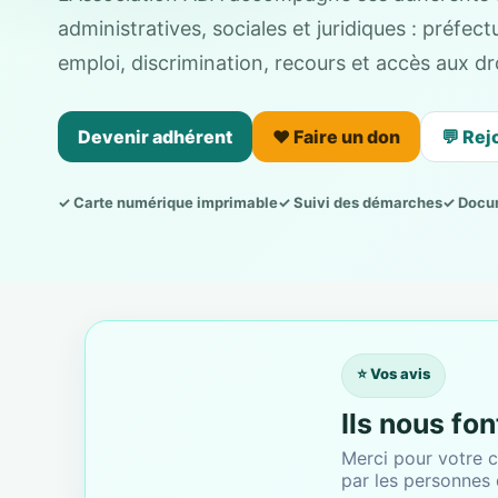
administratives, sociales et juridiques : préfe
emploi, discrimination, recours et accès aux dro
Devenir adhérent
❤️ Faire un don
💬 Rej
✓ Carte numérique imprimable
✓ Suivi des démarches
✓ Docu
⭐ Vos avis
Ils nous fo
Merci pour votre c
par les personnes