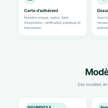
Carte d’adhérent
Doss
Numéro unique, statut, date
Suivi c
d’expiration, vérification publique et
recour
impression.
adminis
Modèl
Des modèles de c
DOCUMENTS À
Requ