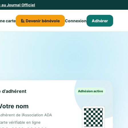
au Journal Officiel
une carte
🙋 Devenir bénévole
Connexion
Adhérer
le d’adhérent
Adhésion active
Votre nom
dhérent de l’Association ADA
arte vérifiable en ligne