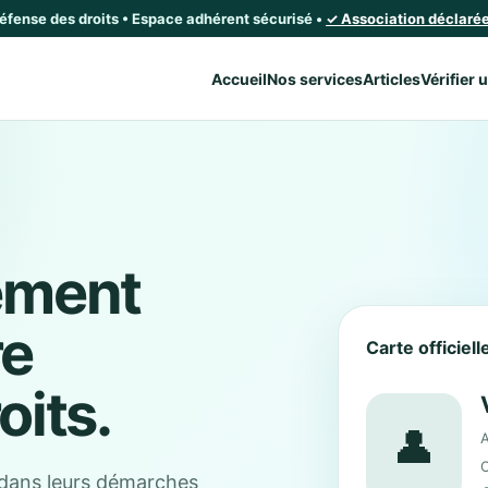
défense des droits • Espace adhérent sécurisé •
✓ Association déclarée 
Accueil
Nos services
Articles
Vérifier 
ement
re
Carte officiel
oits.
👤
A
C
dans leurs démarches