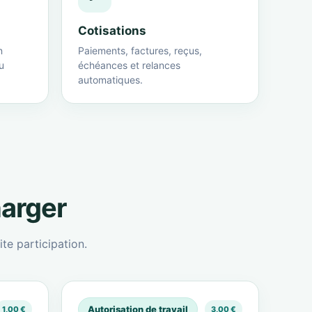
Cotisations
n
Paiements, factures, reçus,
u
échéances et relances
automatiques.
harger
te participation.
Autorisation de travail
1,00 €
3,00 €