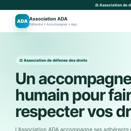
⚖️ Association de 
Association ADA
ADA
Défendre • Accompagner • Agir
⚖️ Association de défense des droits
Un accompagn
humain pour fai
respecter vos dr
L’Association ADA accompagne ses adhérents 