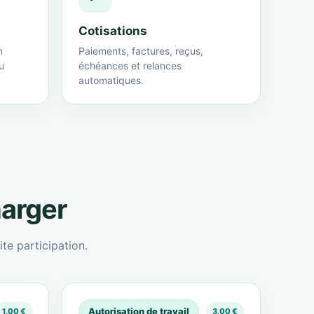
Cotisations
n
Paiements, factures, reçus,
u
échéances et relances
automatiques.
harger
te participation.
Autorisation de travail
1,00 €
3,00 €