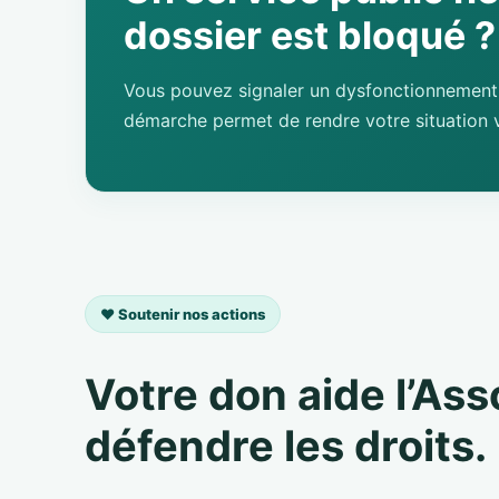
dossier est bloqué ?
Vous pouvez signaler un dysfonctionnement 
démarche permet de rendre votre situation v
❤️ Soutenir nos actions
Votre don aide l’As
défendre les droits.