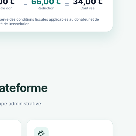
00 €
66,00 €
34,00 €
−
=
tre don
Réduction
Coût réel
erve des conditions fiscales applicables au donateur et de
lité de l’association.
lateforme
ipe administrative.
💳