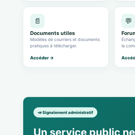
📄
💬
Documents utiles
Foru
Modèles de courriers et documents
Échang
pratiques à télécharger.
la com
Accéder →
Accéd
📣 Signalement administratif
Un service public n