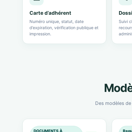
Carte d’adhérent
Doss
Numéro unique, statut, date
Suivi c
d’expiration, vérification publique et
recour
impression.
adminis
Modèl
Des modèles de c
DOCUMENTS À
Requ