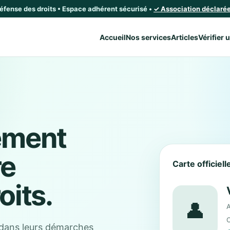
défense des droits • Espace adhérent sécurisé •
✓ Association déclarée 
Accueil
Nos services
Articles
Vérifier 
ement
re
Carte officiel
oits.
👤
A
C
dans leurs démarches