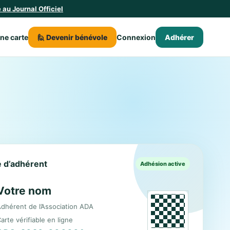
au Journal Officiel
une carte
🙋 Devenir bénévole
Connexion
Adhérer
le d’adhérent
Adhésion active
Votre nom
dhérent de l’Association ADA
arte vérifiable en ligne