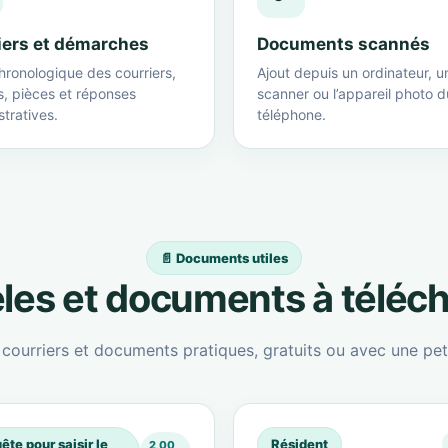
iers et démarches
Documents scannés
hronologique des courriers,
Ajout depuis un ordinateur, u
s, pièces et réponses
scanner ou l’appareil photo d
tratives.
téléphone.
📄 Documents utiles
es et documents à téléc
ourriers et documents pratiques, gratuits ou avec une peti
ête pour saisir le
Résident
2,00