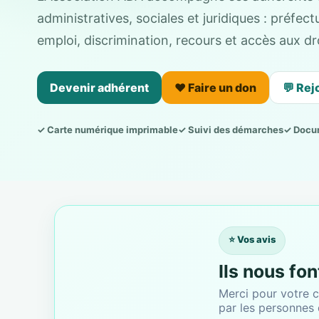
administratives, sociales et juridiques : préfe
emploi, discrimination, recours et accès aux dro
Devenir adhérent
❤️ Faire un don
💬 Rej
✓ Carte numérique imprimable
✓ Suivi des démarches
✓ Docu
⭐ Vos avis
Ils nous fo
Merci pour votre c
par les personnes