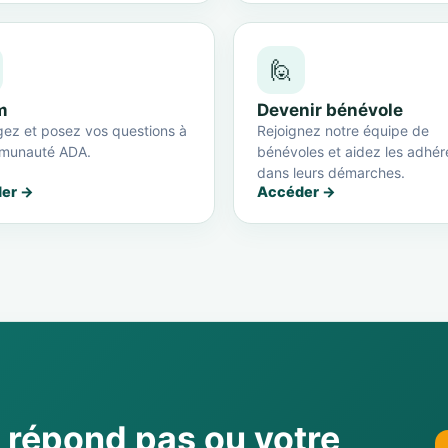
🙋
m
Devenir bénévole
ez et posez vos questions à
Rejoignez notre équipe de
munauté ADA.
bénévoles et aidez les adhér
dans leurs démarches.
er →
Accéder →
e répond pas ou votre